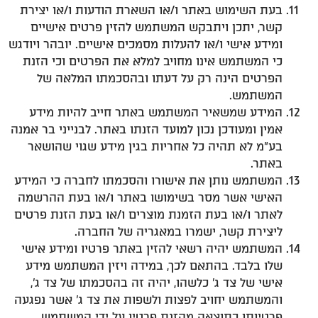
בעת השימוש באתר ו/או השארת הודעות ו/או יצירת
קשר, יתכן ויתבקש המשתמש להזין פרטים אישיים
ומידע אישי ו/או להעלות מסמכים אישיים. יובהר ויודגש
כי המשתמש אינו מחויב למלא את הפרטים וכי הזנת
הפרטים הינה רק על דעתו ובהסכמתו המלאה של
המשתמש.
המידע שמשאיר המשתמש באתר חייב להיות מידע
אמין ומעודכן נכון למועד הזנתו באתר. לבנייני בר אמנה
בע"מ לא תהיה כל אחריות בגין מידע שגוי שהושאר
באתר.
המשתמש נותן את אישורו והסכמתו לחברה כי המידע
האישי אשר מסר בשימושו באתר ו/או בעת ההרשמה
לאתר ו/או בעת הזמנת מוצרים ו/או בעת הזנת פרטים
ליצירת קשר, ישמרו במאגריה של החברה.
המשתמש יהיה רשאי להזין באתר פרטיו ומידע אישי
שלו בלבד. בהתאם לכך, במידה ויזין המשתמש מידע
אישי של צד ג' כלשהו, יהיה זה בהסכמתו של צד ג',
והמשתמש יחויב לפצות ולשפות את צד ג' אשר נפגעה
פרטיותו כתוצאה מהזנת פרטיו על ידי המשתמש.