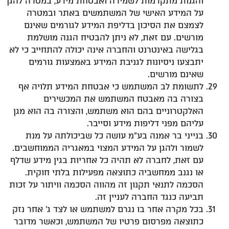
והגנות מתקדמות לשמירה ואבטחת מידע, במטרה להגן
על המידע האישי של המשתמשים באתר ובמטרה
לצמצם את הסיכון בדליפת המידע לגורמים שאינם
מורשים. עם זאת, לא ניתן להבטיח הגנה מושלמת
בגלישה באינטרנט והחברה אינה יכולה להתחייב כי לא
יתבצעו ניסיונות לגניבת המידע באמצעות גורמים
שאינם מורשים.
לתשומת לב המשתמש כי אבטחת המידע תלויה אף
בצורה בה מאבטח המשתמש את המכשירים
האלקטרוניים בהם הוא משתמש, והצורה בה הוא מגן
עליהם מפני דליפות מידע וסייבר.
בנייני בר אמנה בע"מ עושה כל שביכולתה על מנת
לשמור ולהגן על המידע המצוי במאגריה הממוחשבים.
עם זאת, לחברה לא תהיה כל אחריות בגין מידע שדלף
או נגנב ממחשביה כתוצאה מפעילות בלתי חוקית.
הסכמה לתנאי תקנון זה מהווה הסכמה וויתור על זכות
תביעה כנגד החברה לעניין זה.
בכל מקרה אחר בו נגרם למשתמש או לצד ג' אחר נזק
כתוצאה מפרסום פרטיו של המשתמש, וכאשר מדובר