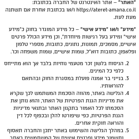
"האתר"
– אתר האינטרנט של החברה בכתובת:
https://ateret-amana.co.il ו/או בכתובת אחרת אם תשתנה
מעת לעת.
"מידע" ו/או "מידע אישי"
– כל מידע המוגדר בחוק כ"מידע
אישי" ומידע בעל רגישות מיוחדת", וכן מידע הכולל פרטים
אישיים, מסמכים, תמונות, נתונים, כתובות, מספרי טלפון
ופלאפון, כתובות דוא"ל, שמות אישיים, שמות משפחה וכו'.
הניסוח בלשון זכר מטעמי נוחיות בלבד אך הוא מתייחס
כלפי כל המינים.
בנייני בר אמנה פועלת במסגרת החוק ובהתאם
להוראותיו.
הגלישה באתר, מהווה הסכמת המשתמש לכך שקרא
את מדיניות הגנת הפרטיות של האתר, והוא נותן את
הסכמתו לכל האמור בתקנון האתר ובתנאי מדיניות
הגנת הפרטיות, כפי שיפורטו להלן ובכפוף לכל דין
והוראה חוקית אחרים.
במהלך הגלישה והשימוש באתר יתכן והחברה תאסוף
ותשמור מידע ופרטים אישים של המשתמשים באתר.